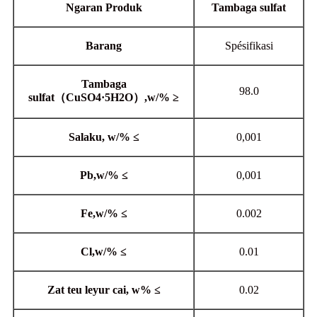
Ngaran Produk
Tambaga sulfat
Barang
Spésifikasi
Tambaga
98.0
sulfat（CuSO4·5H2O）,w/% ≥
Salaku, w/% ≤
0,001
Pb,w/% ≤
0,001
Fe,w/% ≤
0.002
Cl,w/% ≤
0.01
Zat teu leyur cai, w% ≤
0.02