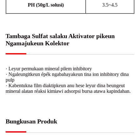
PH (50g/L solusi)
3.5~4.5
Tambaga Sulfat salaku Aktivator pikeun
Ngamajukeun Kolektor
· Leyur permukaan mineral pilem inhibitory
· Ngaleungitkeun épék ngabahayakeun tina ion inhibitory dina
pulp
· Kabentukna film diaktipkeun anu hese leyur dina beungeut
mineral alatan réaksi kimiawi adsorpsi bursa atawa kapindahan.
Bungkusan Produk