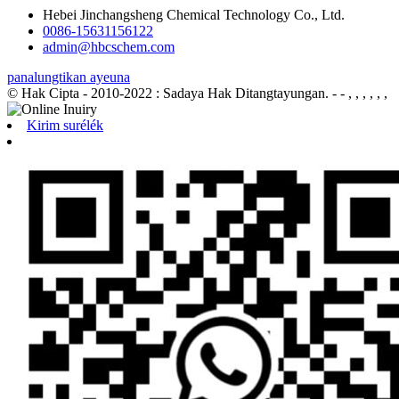
Hebei Jinchangsheng Chemical Technology Co., Ltd.
0086-15631156122
admin@hbcschem.com
panalungtikan ayeuna
© Hak Cipta - 2010-2022 : Sadaya Hak Ditangtayungan.
- - , , , , , ,
Kirim surélék