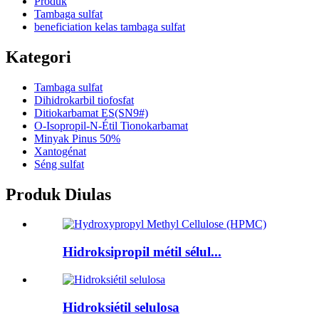
Produk
Tambaga sulfat
beneficiation kelas tambaga sulfat
Kategori
Tambaga sulfat
Dihidrokarbil tiofosfat
Ditiokarbamat ES(SN9#)
O-Isopropil-N-Étil Tionokarbamat
Minyak Pinus 50%
Xantogénat
Séng sulfat
Produk Diulas
Hidroksipropil métil sélul...
Hidroksiétil selulosa