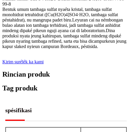
99-8
Bentuk umum tambaga sulfat nyaéta kristal, tambaga sulfat
monohidrat tetrahidrat ([Cu(H2O)4]SO4·H2O, tambaga sulfat
péntahidrat), nu mangrupa padet biru.Leyuran cai na némbongan
bulao alatan ion tambaga terhidrasi, jadi tambaga sulfat anhidrat
mindeng dipaké pikeun nguji ayana cai di laboratorium.Dina
produksi nyata jeung kahirupan, tambaga sulfat mindeng dipaké
pikeun nyaring tambaga refined, sarta eta bisa dicampurkeun jeung
kapur slaked nyieun campuran Bordeaux, péstisida.
Kirim surélék ka kami
Rincian produk
Tag produk
spésifikasi