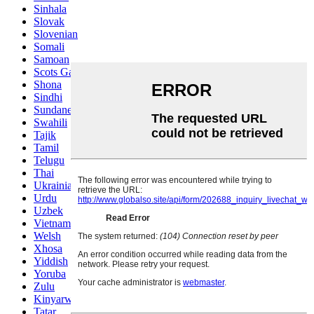
Sinhala
Slovak
Slovenian
Somali
Samoan
Scots Gaelic
Shona
Sindhi
Sundanese
Swahili
Tajik
Tamil
Telugu
Thai
Ukrainian
Urdu
Uzbek
Vietnamese
Welsh
Xhosa
Yiddish
Yoruba
Zulu
Kinyarwanda
Tatar