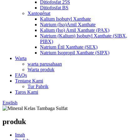
Ditiofosfat 25S
Ditiofosfat BS
Xantogénat
Kalium Isobutyl Xanthate
Natrium (Iso)Amil Xanthate
Kalium (Iso) Amil Xanthate (PAX)
Natrium (Kalium) Isobutyl Xanthate (SIBX,
PIBX)
Natrium Étil Xanthate (SEX)
Natrium Isopropil Xanthate (SIPX)
Warta
warta parusahaan
Warta produk
FAQs
Tentang Kami
Tur Pabrik
Taros Kami
English
produk
Imah