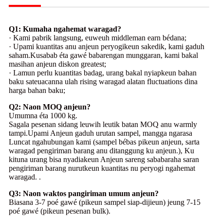
Q1: Kumaha ngahemat waragad?
· Kami pabrik langsung, euweuh middleman earn bédana;
· Upami kuantitas anu anjeun peryogikeun sakedik, kami gaduh
saham.Kusabab éta gawé babarengan munggaran, kami bakal
masihan anjeun diskon greatest;
· Lamun perlu kuantitas badag, urang bakal nyiapkeun bahan
baku sateuacanna ulah rising waragad alatan fluctuations dina
harga bahan baku;
Q2: Naon MOQ anjeun?
Umumna éta 1000 kg.
Sagala pesenan sidang leuwih leutik batan MOQ anu warmly
tampi.Upami Anjeun gaduh urutan sampel, mangga ngarasa
Luncat ngahubungan kami (sampel bébas pikeun anjeun, sarta
waragad pengiriman barang anu ditanggung ku anjeun.), Ku
kituna urang bisa nyadiakeun Anjeun sareng sababaraha saran
pengiriman barang nurutkeun kuantitas nu peryogi ngahemat
waragad. .
Q3: Naon waktos pangiriman umum anjeun?
Biasana 3-7 poé gawé (pikeun sampel siap-dijieun) jeung 7-15
poé gawé (pikeun pesenan bulk).