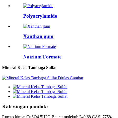
Polyacrylamide
Xanthan gum
Natrium Formate
Mineral Kelas Tambaga Sulfat
Katerangan pondok:
Rumus kimia: CuSO4 5H2O Beurat molekul: 249,68 CAS: 7758-