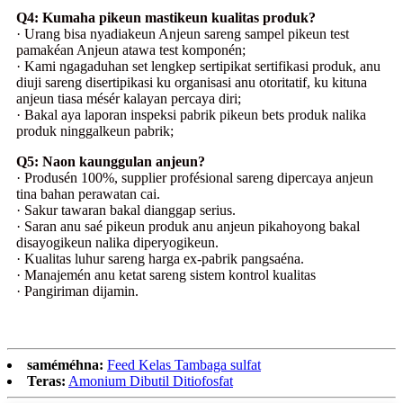
Q4: Kumaha pikeun mastikeun kualitas produk?
· Urang bisa nyadiakeun Anjeun sareng sampel pikeun test
pamakéan Anjeun atawa test komponén;
· Kami ngagaduhan set lengkep sertipikat sertifikasi produk, anu
diuji sareng disertipikasi ku organisasi anu otoritatif, ku kituna
anjeun tiasa mésér kalayan percaya diri;
· Bakal aya laporan inspeksi pabrik pikeun bets produk nalika
produk ninggalkeun pabrik;
Q5: Naon kaunggulan anjeun?
· Produsén 100%, supplier profésional sareng dipercaya anjeun
tina bahan perawatan cai.
· Sakur tawaran bakal dianggap serius.
· Saran anu saé pikeun produk anu anjeun pikahoyong bakal
disayogikeun nalika diperyogikeun.
· Kualitas luhur sareng harga ex-pabrik pangsaéna.
· Manajemén anu ketat sareng sistem kontrol kualitas
· Pangiriman dijamin.
saméméhna:
Feed Kelas Tambaga sulfat
Teras:
Amonium Dibutil Ditiofosfat