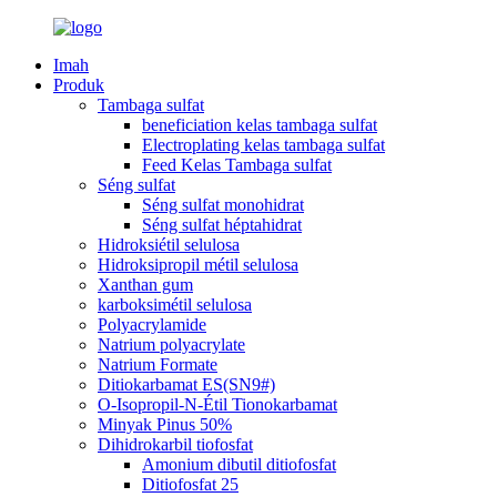
Imah
Produk
Tambaga sulfat
beneficiation kelas tambaga sulfat
Electroplating kelas tambaga sulfat
Feed Kelas Tambaga sulfat
Séng sulfat
Séng sulfat monohidrat
Séng sulfat héptahidrat
Hidroksiétil selulosa
Hidroksipropil métil selulosa
Xanthan gum
karboksimétil selulosa
Polyacrylamide
Natrium polyacrylate
Natrium Formate
Ditiokarbamat ES(SN9#)
O-Isopropil-N-Étil Tionokarbamat
Minyak Pinus 50%
Dihidrokarbil tiofosfat
Amonium dibutil ditiofosfat
Ditiofosfat 25