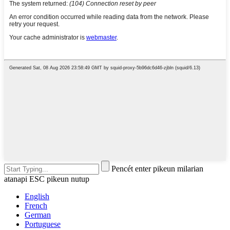
Pencét enter pikeun milarian
atanapi ESC pikeun nutup
English
French
German
Portuguese